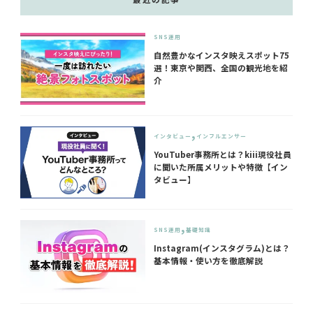
SNS運用
自然豊かなインスタ映えスポット75
選！東京や関西、全国の観光地を紹
介
インタビュー
インフルエンサー
YouTuber事務所とは？kiii現役社員
に聞いた所属メリットや特徴【イン
タビュー】
SNS運用
基礎知識
Instagram(インスタグラム)とは？
基本情報・使い方を徹底解説