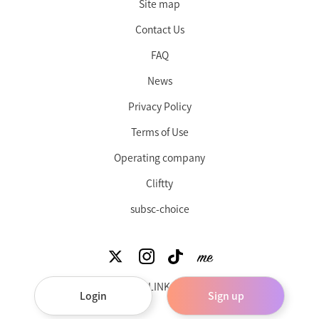
Site map
Contact Us
FAQ
News
Privacy Policy
Terms of Use
Operating company
Cliftty
subsc-choice
©︎ CLINK Inc.
Login
Sign up