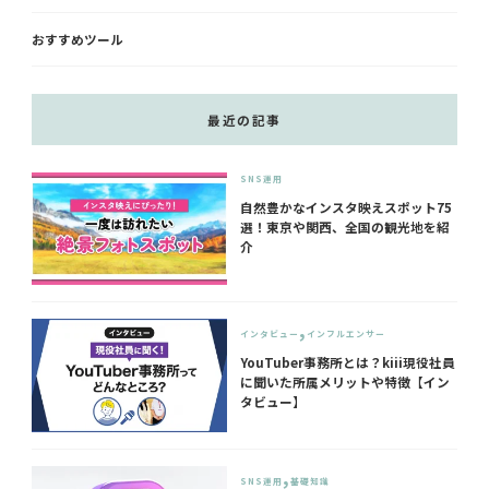
おすすめツール
最近の記事
SNS運用
自然豊かなインスタ映えスポット75
選！東京や関西、全国の観光地を紹
介
インタビュー
インフルエンサー
YouTuber事務所とは？kiii現役社員
に聞いた所属メリットや特徴【イン
タビュー】
SNS運用
基礎知識